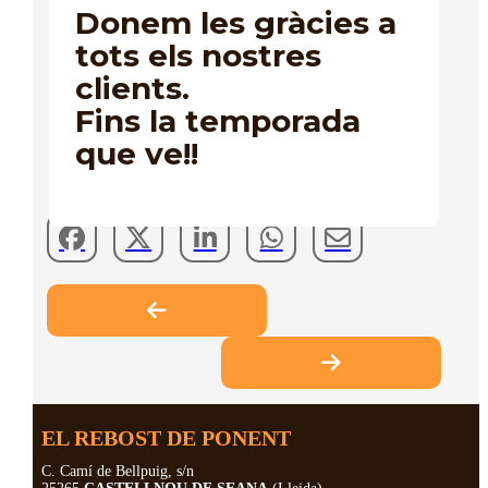
Donem les gràcies a
Us desitgem unes molt bones festes i un Nadal ple de
tots els nostres
bona teca i bona companyia.
clients.
Fins la temporada
que ve!!
EL REBOST DE PONENT
C. Camí de Bellpuig, s/n