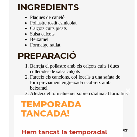
INGREDIENTS
Plaques de caneló
Pollastre rostit esmicolat
Calçots cuits picats
Salsa calçots
Beixamel
Formatge ratllat
PREPARACIÓ
Barreja el pollastre amb els calçots cuits i dues
cullerades de salsa calçots
Farceix els canelons, col·loca'ls a una safata de
forn prèviament engreixada i cobreix amb
beixamel
Afegeix el formatge per sobre i gratina al forn, fins
que quedi daurat
TEMPORADA
Serveix amb una cullerada de salsa calçots per
sobre, per a potenciar el gust
TANCADA!
Recordeu que podeu reservar els vostres calçots cuits i
salsa per aquests dies tan especials
a la nostra web
o per
Hem tancat la temporada!
WhatsApp al 608652521 i 608239114.