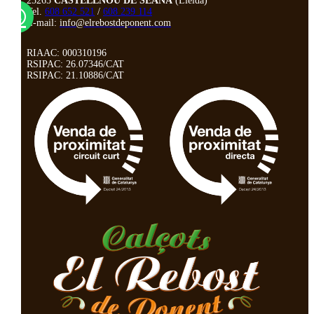
25265
CASTELLNOU DE SEANA
(Lleida)
Tel.
608 652 521
/
608 239 114
E-mail:
info@elrebostdeponent.com
RIAAC: 000310196
RSIPAC: 26.07346/CAT
RSIPAC: 21.10886/CAT