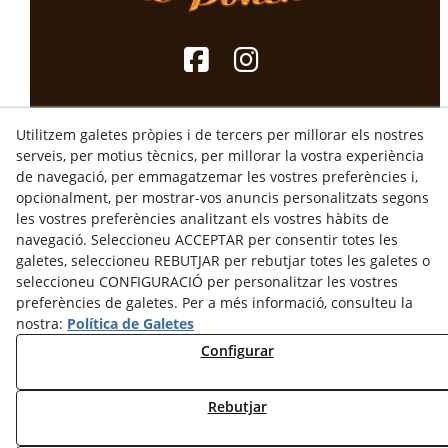
Utilitzem galetes pròpies i de tercers per millorar els nostres
serveis, per motius tècnics, per millorar la vostra experiència
de navegació, per emmagatzemar les vostres preferències i,
opcionalment, per mostrar-vos anuncis personalitzats segons
les vostres preferències analitzant els vostres hàbits de
navegació. Seleccioneu ACCEPTAR per consentir totes les
galetes, seleccioneu REBUTJAR per rebutjar totes les galetes o
seleccioneu CONFIGURACIÓ per personalitzar les vostres
preferències de galetes. Per a més informació, consulteu la
Avís Legal
Política de Privacitat
nostra:
Política de Galetes
Configurar
Termes i Condicions d'Ús
Termes i Condicions de compra
Desestiment
Rebutjar
Política de Cookies