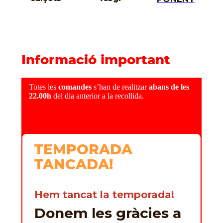
Informació important
Totes les
comandes
s’han de realitzar
abans de les
22.00h
del dia anterior a la recollida.
TEMPORADA
TANCADA!
Si es vol fer una
comanda fora d'aquest
horari,
cal fer-la
telefònicament
al 608 652 521 o
al 608 239 114.
Hem tancat la temporada!
Donem les gràcies a