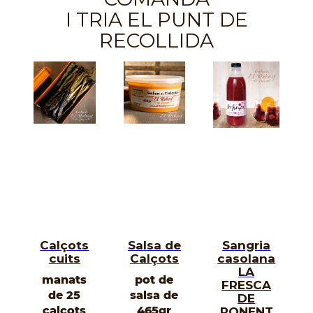
I TRIA EL PUNT DE
RECOLLIDA
Calçots
Salsa de
Sangria
cuits
Calçots
casolana
LA
manats
pot de
FRESCA
de 25
salsa de
DE
calçots
465gr
PONENT