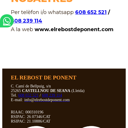
Per telèfon i/o whatsapp
608 652 521
/
608 239 114
A la web
www.elrebostdeponent.com
EL REBOST DE PONENT
C. Camí de Bellpuig, s/n
25265
CASTELLNOU DE SEANA
(Lleida)
Tel.
608 652 521
/
608 239 114
E-mail:
info@elrebostdeponent.com
RIAAC: 000310196
RSIPAC: 26.07346/CAT
RSIPAC: 21.10886/CAT