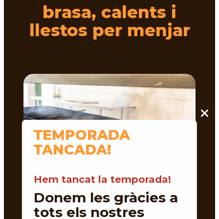
brasa, calents i
llestos per menjar
TEMPORADA
TANCADA!
Hem tancat la temporada!
Donem les gràcies a
tots els nostres