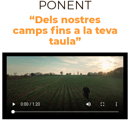
PONENT
“Dels nostres
camps fins a la teva
taula”